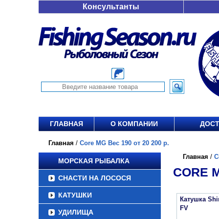
Консультанты
ГЛАВНАЯ
О КОМПАНИИ
ДОСТ
Главная
/
Core MG Вес 190 от 20 200 р.
Главная
/
C
МОРСКАЯ РЫБАЛКА
CORE M
СНАСТИ НА ЛОСОСЯ
КАТУШКИ
Катушка Sh
FV
УДИЛИЩА