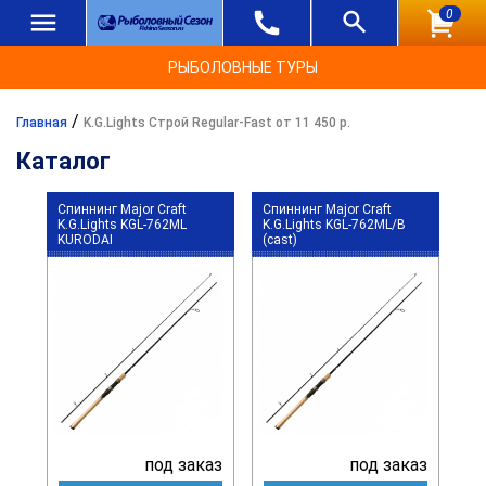
0
РЫБОЛОВНЫЕ ТУРЫ
/
Главная
K.G.Lights Строй Regular-Fast от 11 450 р.
Каталог
Спиннинг Major Craft
Спиннинг Major Craft
K.G.Lights KGL-762ML
K.G.Lights KGL-762ML/B
KURODAI
(cast)
под заказ
под заказ